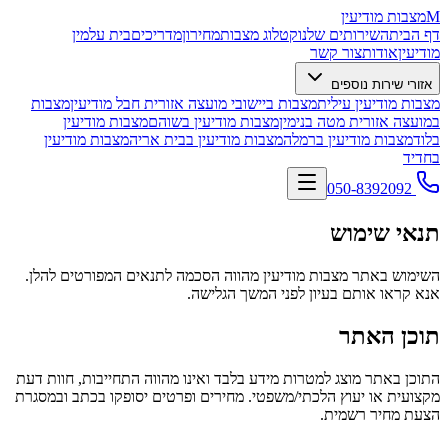
M
מצבות מודיעין
דף הבית
השירותים שלנו
קטלוג מצבות
מחירון
מדריכים
בית עלמין
מודיעין
אודות
צור קשר
אזורי שירות נוספים
מצבות מודיעין עילית
מצבות ביישובי מועצה אזורית חבל מודיעין
מצבות
במועצה אזורית מטה בנימין
מצבות מודיעין בשוהם
מצבות מודיעין
בלוד
מצבות מודיעין ברמלה
מצבות מודיעין בבית אריה
מצבות מודיעין
בחדיד
050-8392092
תנאי שימוש
השימוש באתר מצבות מודיעין מהווה הסכמה לתנאים המפורטים להלן.
אנא קראו אותם בעיון לפני המשך הגלישה.
תוכן האתר
התוכן באתר מוצג למטרות מידע בלבד ואינו מהווה התחייבות, חוות דעת
מקצועית או יעוץ הלכתי/משפטי. מחירים ופרטים יסופקו בכתב ובמסגרת
הצעת מחיר רשמית.