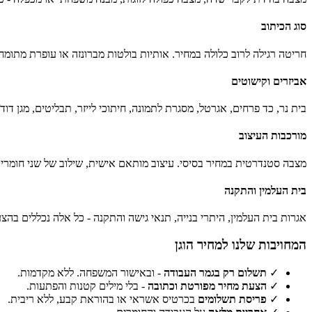
סוג הכיתוב
חריטה רגילה לרוב כלולה במחיר. אותיות בולטות מברונזה או עופרת מתומחרות לפי אות (בדרך כלל 10–70 ₪ לאות)
אביזרים וקישוטים
בית נר, כד פרחים, אגרטל, מסגרת לתמונה, חיתוכי לייזר, תבליטים, מגן דוד
מורכבות העיצוב
מצבה סטנדרטית במחיר בסיסי. עיצוב מותאם אישית, שילוב של שני חומרים,
בית העלמין והתקנה
אגרות בית העלמין, היתרי בנייה, תנאי גישה והתקנה - כל אלה נכללים בה
המחויבות שלנו למחיר הוגן
✓
תשלום רק בגמר העבודה
- ובאישור המשפחה. ללא מקדמות.
✓
הצעת מחיר מפורטת וכתובה
- בלי מילים קטנות והפתעות.
✓
פריסת תשלומים
בכרטיס אשראי או בהוראת קבע, ללא ריבית.