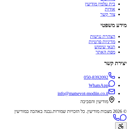
בית עלמין מודיעין
אודות
צור קשר
מידע משפטי
הצהרת נגישות
מדיניות פרטיות
תנאי שימוש
מפת האתר
יצירת קשר
050-8392092
WhatsApp
info@matsevot-modiin.co.il
מודיעין והסביבה
©
2026
מצבות מודיעין
. כל הזכויות שמורות.
נבנה באהבה במודיעין