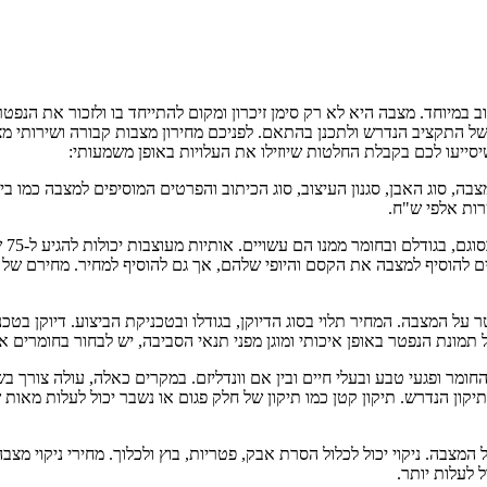
 במיוחד. מצבה היא לא רק סימן זיכרון ומקום להתייחד בו ולזכור את הנ
של התקציב הנדרש ולתכנן בהתאם. לפניכם מחירון מצבות קבורה ושירותי מצב
סייעו לכם בקבלת החלטות שיוזילו את העלויות באופן משמעותי:
ה, סוג האבן, סגנון העיצוב, סוג הכיתוב והפרטים המוסיפים למצבה כמו בי
המח
ולים להוסיף למצבה את הקסם והיופי שלהם, אך גם להוסיף למחיר. מחירם של 
על המצבה. המחיר תלוי בסוג הדיוקן, בגודלו ובטכניקת הביצוע. דיוקן בטכ
תמונת הנפטר באופן איכותי ומוגן מפני תנאי הסביבה, יש לבחור בחומרים א
חומר ופגעי טבע ובעלי חיים ובין אם וונדליזם. במקרים כאלה, עולה צורך ב
קון הנדרש. תיקון קטן כמו תיקון של חלק פגום או נשבר יכול לעלות מאות
צבה. ניקוי יכול לכלול הסרת אבק, פטריות, בוץ ולכלוך. מחירי ניקוי מצב