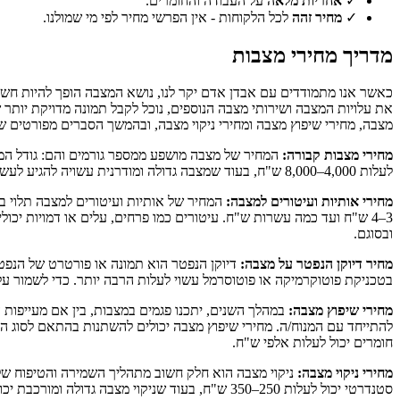
✓
אחריות מלאה
על העבודה והחומרים.
✓
מחיר זהה
לכל הלקוחות - אין הפרשי מחיר לפי מי שמולנו.
מדריך מחירי מצבות
כאשר אנו מתמודדים עם אבדן אדם יקר לנו, נושא המצבה הופך להיות חשוב
את עלויות המצבה ושירותי מצבה הנוספים, נוכל לקבל תמונה מדויקת יותר 
מצבה, מחירי שיפוץ מצבה ומחירי ניקוי מצבה, ובהמשך הסברים מפורטים שי
מחירי מצבות קבורה:
המחיר של מצבה מושפע ממספר גורמים והם: גודל המצב
לעלות 4,000–8,000 ש"ח, בעוד שמצבה גדולה ומודרנית עשויה להגיע לעשרות אלפי ש"ח.
מחירי אותיות ועיטורים למצבה:
3–4 ש"ח ועד כמה עשרות ש"ח. עיטורים כמו פרחים, עלים או דמויות יכ
ובסוגם.
מחיר דיוקן הנפטר על מצבה:
דיוקן הנפטר הוא תמונה או פורטרט של הנפטר 
בטכניקת פוטוקרמיקה או פוטוסרמל עשוי לעלות הרבה יותר. כדי לשמור על 
מחירי שיפוץ מצבה:
במהלך השנים, יתכנו פגמים במצבות, בין אם מעייפות ה
להתייחד עם המנוח/ה. מחירי שיפוץ מצבה יכולים להשתנות בהתאם לסוג התי
חומרים יכול לעלות אלפי ש"ח.
מחירי ניקוי מצבה:
ניקוי מצבה הוא חלק חשוב מתהליך השמירה והטיפוח של המ
סטנדרטי יכול לעלות 250–350 ש"ח, בעוד שניקוי מצבה גדולה ומורכבת יכול לעלות יותר.