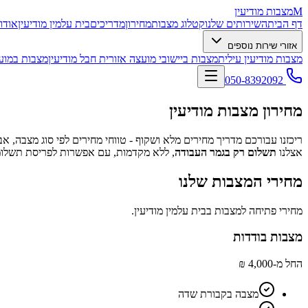
M
מצבות מודיעין
דף הבית
השירותים שלנו
קטלוג מצבות
מחירון
מדריכים
בית עלמין מודיעין
אודו
אזורי שירות נוספים
מצבות מודיעין עילית
מצבות ביישובי מועצה אזורית חבל מודיעין
מצבות במועצ
050-8392092
מחירון מצבות מודיעין
ריכזנו עבורכם מדריך מחירים מלא ושקוף - טווחי מחירים לפי סוג מצבה, אבי
אצלנו
תשלום רק בגמר העבודה
, ללא מקדמות, עם אפשרות לפריסת תשלומ
מחירי המצבות שלנו
מחירי פתיחה למצבות בבית עלמין מודיעין.
מצבות בודדות
החל מ-4,000 ₪
מצבה בקבורת שדה