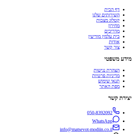
דף הבית
השירותים שלנו
קטלוג מצבות
מחירון
מדריכים
בית עלמין מודיעין
אודות
צור קשר
מידע משפטי
הצהרת נגישות
מדיניות פרטיות
תנאי שימוש
מפת האתר
יצירת קשר
050-8392092
WhatsApp
info@matsevot-modiin.co.il